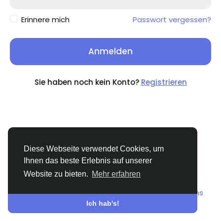
Erinnere mich
Passwort vergessen?
Anmelden
Sie haben noch kein Konto?
Registrieren
Diese Webseite verwendet Cookies, um
Ihnen das beste Erlebnis auf unserer
Website zu bieten.
Mehr erfahren
© 2026 Sngine
Deutsch
Über
Bedingungen
Datenschutz
Kontaktiere uns
Mitte
Verzeichnis
Ich hab's!