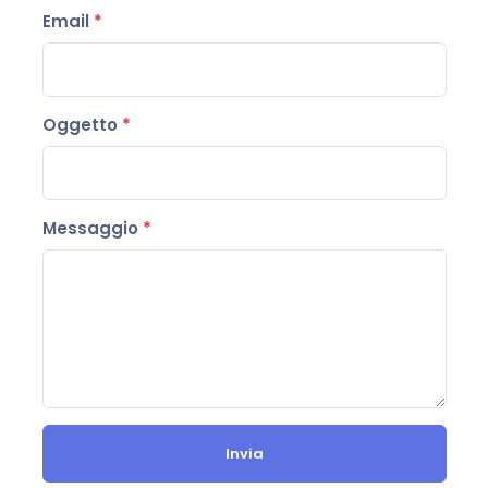
Email
*
Oggetto
*
Messaggio
*
Invia