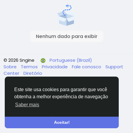
Nenhum dado para exibir
© 2026 Sngine
Portuguese (Brazil)
Sobre
Termos
Privacidade
Fale conosco
Support
Center
Diretório
Este site usa cookies para garantir que você
obtenha a melhor experiência de navegação
Saber mais
Aceitar!